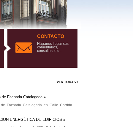
CONTACTO
Háganos llegar sus
comentarios,
n Casa Parroquial Somió
»
consultas, etc...
as Obras de Rehabilitación de la Casa
TIC CÁMARAS
»
VER TODAS »
ón de Fachada Catalogada
»
n de Fachada Catalogada en Calle Corrida
CION ENERGÉTICA DE EDIFICIOS
»
n energética de más de 900m2 de fachadas