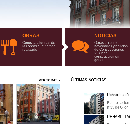
OBRAS
NOTICIAS
Conozca algunas de
Obras en curso,
las obras que hemos
novedades y noticias
Rehabilitació
realizado
de Construcciones
VIR y de
construcción en
Comienzan l
general
Parroquial
PROGRAMA 
ÚLTIMAS NOTICIAS
VER TODAS »
Rehabilitaci
Rehabiltació
nº15 de Gijón
REHABILITA
Rehabilitació