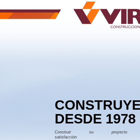
CONSTRUY
DESDE 1978
Construir su proyec
satisfacción: Nuestro o